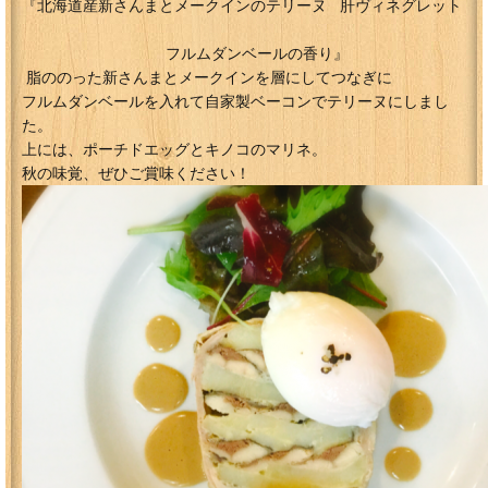
『北海道産新さんまとメークインのテリーヌ 肝ヴィネグレット
フルムダンベールの香り』
脂ののった新さんまとメークインを層にしてつなぎに
フルムダンベールを入れて自家製ベーコンでテリーヌにしまし
た。
上には、ポーチドエッグとキノコのマリネ。
秋の味覚、ぜひご賞味ください！