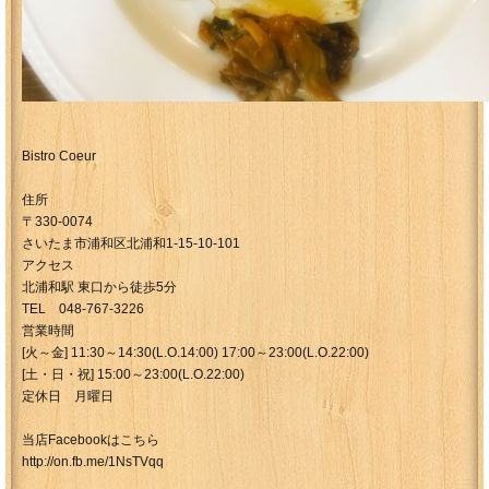
Bistro Coeur
住所
〒330-0074
さいたま市浦和区北浦和1-15-10-101
アクセス
北浦和駅 東口から徒歩5分
TEL 048-767-3226
営業時間
[火～金] 11:30～14:30(L.O.14:00) 17:00～23:00(L.O.22:00)
[土・日・祝] 15:00～23:00(L.O.22:00)
定休日 月曜日
当店Facebookはこちら
http://on.fb.me/1NsTVqq