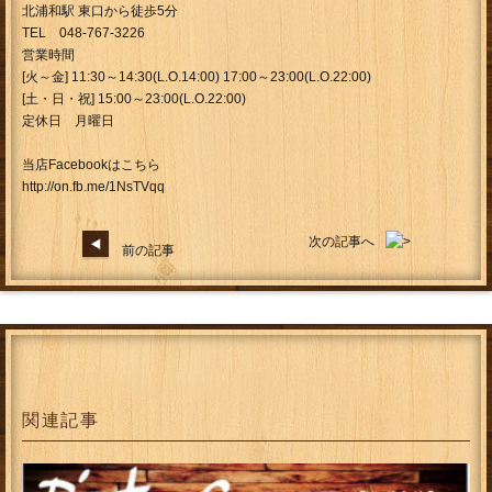
北浦和駅 東口から徒歩5分
TEL 048-767-3226
営業時間
[火～金] 11:30～14:30(L.O.14:00) 17:00～23:00(L.O.22:00)
[土・日・祝] 15:00～23:00(L.O.22:00)
定休日 月曜日
当店Facebookはこちら
http://on.fb.me/1NsTVqq
次の記事へ
前の記事
関連記事