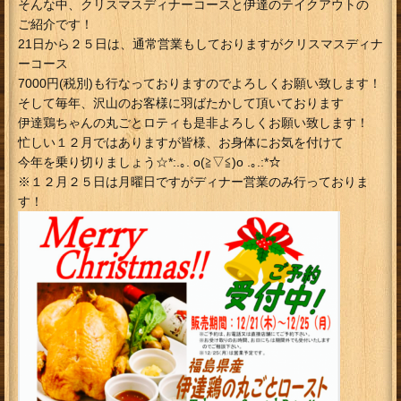
そんな中、クリスマスディナーコースと伊達のテイクアウトの
ご紹介です！
21日から２５日は、通常営業もしておりますがクリスマスディナ
ーコース
7000円(税別)も行なっておりますのでよろしくお願い致します！
そして毎年、沢山のお客様に羽ばたかして頂いております
伊達鶏ちゃんの丸ごとロティも是非よろしくお願い致します！
忙しい１２月ではありますが皆様、お身体にお気を付けて
今年を乗り切りましょう☆*:.｡. o(≧▽≦)o .｡.:*☆
※１２月２５日は月曜日ですがディナー営業のみ行っておりま
す！