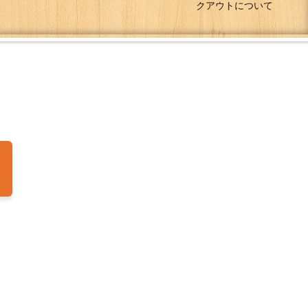
クアウトについて
ディナー
ランチ
パーティー
ドリンク
問
求人情報
店舗情報
Bistro Coeur日記
マップ
O.お食事21:00 ドリンク21:30)