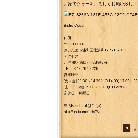
お家でクゥーをよろしくお願い致しま
Bistro Coeur
住所
〒330-0074
さいたま市浦和区北浦和1-15-10-101
アクセス
北浦和駅 東口から徒歩5分
TEL 048-767-3226
営業時間
[火～金] 11:30～14:30(L.O.14:00) 17:00～23:
[土・日・祝] 15:00～23:00(L.O.22:00)
定休日 月曜日
当店Facebookはこちら
http://on.fb.me/1NsTVqq
前