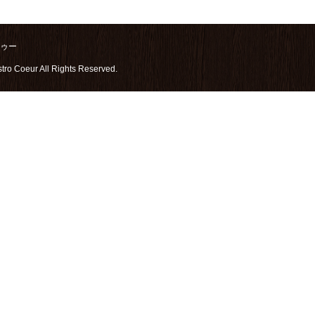
クゥー
stro Coeur All Rights Reserved.