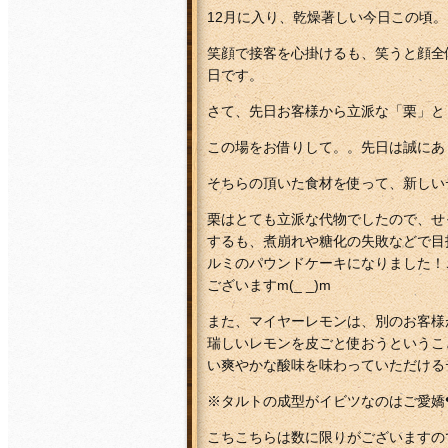
12月に入り、乾燥著しい今日この頃。
笑顔で接客を心掛けるも、笑うと顔全
日です。
さて、先日お客様から立派な「栗」と
この場をお借りして。。先日は誠にあり
そちらの頂いた食材を使って、新しい
栗はとても立派な代物でしたので、せ
するも、煮崩れや糖化の失敗などで目
ルミのパウンドケーキになりました！
ございますm(_ _)m
また、マイヤーレモンは、別のお客様
瑞しいレモンを皮ごと使おうというこ
い爽やかな酸味を味わっていただけるデ
※タルトの成型がイビツなのはご愛嬌❤
こちこちらは数に限りがございますの