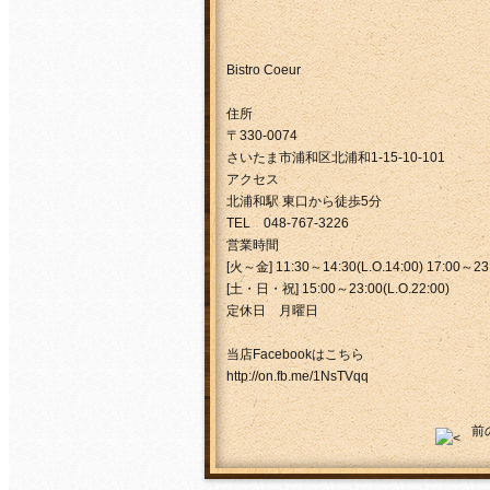
Bistro Coeur
住所
〒330-0074
さいたま市浦和区北浦和1-15-10-101
アクセス
北浦和駅 東口から徒歩5分
TEL 048-767-3226
営業時間
[火～金] 11:30～14:30(L.O.14:00) 17:00～23:
[土・日・祝] 15:00～23:00(L.O.22:00)
定休日 月曜日
当店Facebookはこちら
http://on.fb.me/1NsTVqq
前