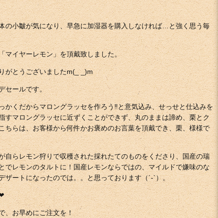
体の小皺が気になり、早急に加湿器を購入しなければ…と強く思う毎
「マイヤーレモン」を頂戴致しました。
がとうございましたm(_ _)m
デセールです。
っかくだからマロングラッセを作ろう‼︎と意気込み、せっせと仕込みを
指すマロングラッセに近ずくことができず、丸のままは諦め、栗とク
こちらは、お客様から何件かお褒めのお言葉を頂戴でき、栗、様様で
が自らレモン狩りで収穫された採れたてのものをくださり、国産の瑞
とでレモンのタルトに！国産レモンならではの、マイルドで嫌味のな
ザートになったのでは。。と思っております（´-`）。
︎
で、お早めにご注文を！