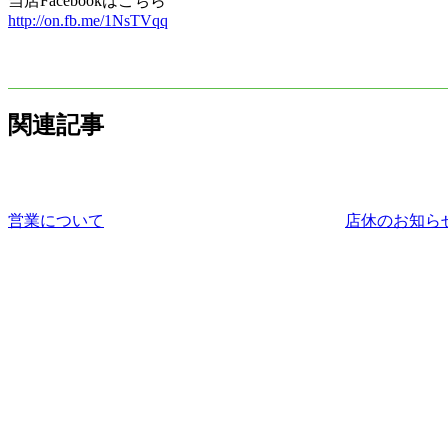
当店Facebookはこちら
http://on.fb.me/1NsTVqq
関連記事
営業について
店休のお知ら