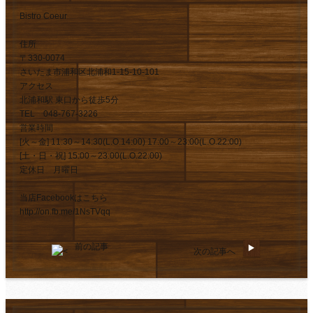
Bistro Coeur
住所
〒330-0074
さいたま市浦和区北浦和1-15-10-101
アクセス
北浦和駅 東口から徒歩5分
TEL 048-767-3226
営業時間
[火～金] 11:30～14:30(L.O.14:00) 17:00～23:00(L.O.22:00)
[土・日・祝] 15:00～23:00(L.O.22:00)
定休日 月曜日
当店Facebookはこちら
http://on.fb.me/1NsTVqq
前の記事
次の記事へ